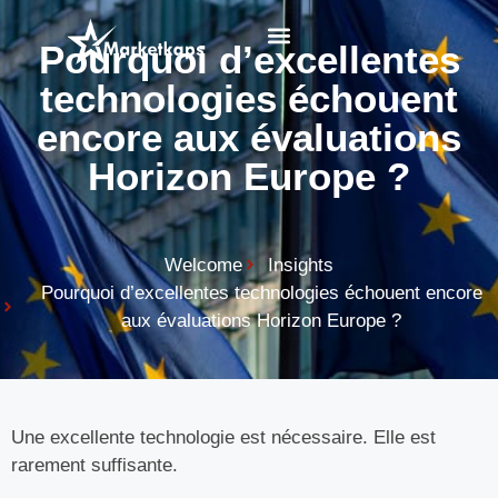
Pourquoi d’excellentes
EU funding programs
Expert Opinion
technologies échouent
encore aux évaluations
Horizon Europe ?
Welcome
Insights
Pourquoi d’excellentes technologies échouent encore
aux évaluations Horizon Europe ?
Une excellente technologie est nécessaire. Elle est
rarement suffisante.