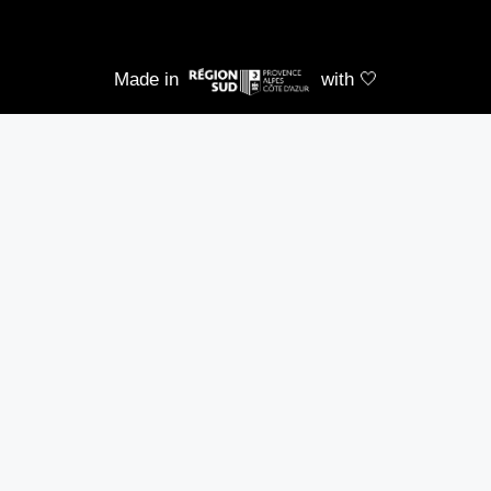
Made in
with 🤍